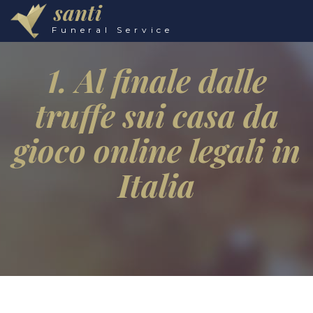
santi
Funeral Service
1. Al finale dalle
truffe sui casa da
gioco online legali in
Italia