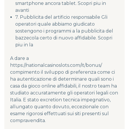
smartphone ancora tablet. Scopri piu in
avanti
7. Pubblicita del artificio responsabile Gli
operatori quale abbiamo giudicato
sostengono i programmi a la pubblicita del
bazzecola certo di nuovo affidabile. Scopri
piu in la
A dare a
https://nationalcasinoslots.com/it/bonus/
compimento il sviluppo di preferenza come ci
ha autenticazione di determinare quali sono i
casa da gioco online affidabili, il nostro team ha
studiato accuratamente gli operatori legali con
Italia. E stato excretion tecnica impegnativo,
allungato quanto dovuto, eccezionale con
esame rigorosi effettuati sui siti presenti sul
compravendita.