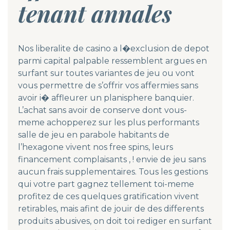
tenant annales
Nos liberalite de casino a l�exclusion de depot
parmi capital palpable ressemblent argues en
surfant sur toutes variantes de jeu ou vont
vous permettre de s’offrir vos affermies sans
avoir i� affleurer un planisphere banquier.
L’achat sans avoir de conserve dont vous-
meme achopperez sur les plus performants
salle de jeu en parabole habitants de
l’hexagone vivent nos free spins, leurs
financement complaisants , ! envie de jeu sans
aucun frais supplementaires. Tous les gestions
qui votre part gagnez tellement toi-meme
profitez de ces quelques gratification vivent
retirables, mais afint de jouir de des differents
produits abusives, on doit toi rediger en surfant