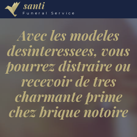
santi
Funeral Service
Avec les modeles
desinteressees, vous
pourrez distraire ou
recevoir de tres
charmante prime
chez brique notoire