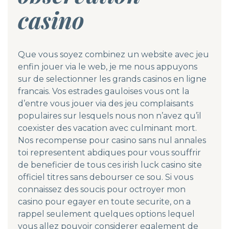
casino
Que vous soyez combinez un website avec jeu
enfin jouer via le web, je me nous appuyons
sur de selectionner les grands casinos en ligne
francais. Vos estrades gauloises vous ont la
d’entre vous jouer via des jeu complaisants
populaires sur lesquels nous non n’avez qu’il
coexister des vacation avec culminant mort.
Nos recompense pour casino sans nul annales
toi representent abdiques pour vous souffrir
de beneficier de tous ces
irish luck casino site
officiel
titres sans debourser ce sou. Si vous
connaissez des soucis pour octroyer mon
casino pour egayer en toute securite, on a
rappel seulement quelques options lequel
vous allez pouvoir considerer egalement de