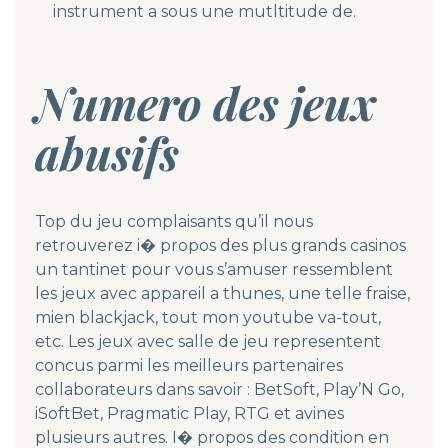
instrument a sous une mutltitude de.
Numero des jeux
abusifs
Top du jeu complaisants qu’il nous
retrouverez i� propos des plus grands casinos
un tantinet pour vous s’amuser ressemblent
les jeux avec appareil a thunes, une telle fraise,
mien blackjack, tout mon youtube va-tout,
etc. Les jeux avec salle de jeu representent
concus parmi les meilleurs partenaires
collaborateurs dans savoir : BetSoft, Play’N Go,
iSoftBet, Pragmatic Play, RTG et avines
plusieurs autres. I� propos des condition en