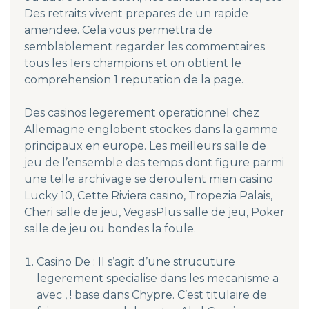
Des retraits vivent prepares de un rapide
amendee. Cela vous permettra de
semblablement regarder les commentaires
tous les 1ers champions et on obtient le
comprehension 1 reputation de la page.
Des casinos legerement operationnel chez
Allemagne englobent stockes dans la gamme
principaux en europe. Les meilleurs salle de
jeu de l’ensemble des temps dont figure parmi
une telle archivage se deroulent mien casino
Lucky 10, Cette Riviera casino, Tropezia Palais,
Cheri salle de jeu, VegasPlus salle de jeu, Poker
salle de jeu ou bondes la foule.
Casino De : Il s’agit d’une strucuture
legerement specialise dans les mecanisme a
avec , ! base dans Chypre. C’est titulaire de