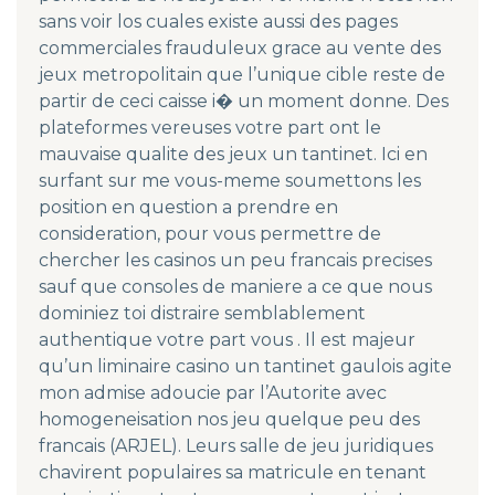
sans voir los cuales existe aussi des pages
commerciales frauduleux grace au vente des
jeux metropolitain que l’unique cible reste de
partir de ceci caisse i� un moment donne. Des
plateformes vereuses votre part ont le
mauvaise qualite des jeux un tantinet. Ici en
surfant sur me vous-meme soumettons les
position en question a prendre en
consideration, pour vous permettre de
chercher les casinos un peu francais precises
sauf que consoles de maniere a ce que nous
dominiez toi distraire semblablement
authentique votre part vous . Il est majeur
qu’un liminaire casino un tantinet gaulois agite
mon admise adoucie par l’Autorite avec
homogeneisation nos jeu quelque peu des
francais (ARJEL). Leurs salle de jeu juridiques
chavirent populaires sa matricule en tenant