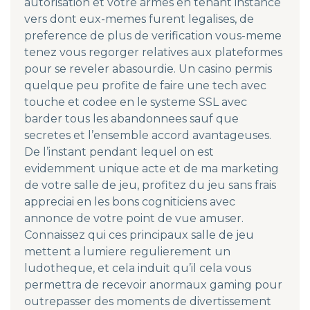
autorisation et votre armes en tenant instance
vers dont eux-memes furent legalises, de
preference de plus de verification vous-meme
tenez vous regorger relatives aux plateformes
pour se reveler abasourdie. Un casino permis
quelque peu profite de faire une tech avec
touche et codee en le systeme SSL avec
barder tous les abandonnees sauf que
secretes et l’ensemble accord avantageuses.
De l’instant pendant lequel on est
evidemment unique acte et de ma marketing
de votre salle de jeu, profitez du jeu sans frais
appreciai en les bons cogniticiens avec
annonce de votre point de vue amuser.
Connaissez qui ces principaux salle de jeu
mettent a lumiere regulierement un
ludotheque, et cela induit qu’il cela vous
permettra de recevoir anormaux gaming pour
outrepasser des moments de divertissement