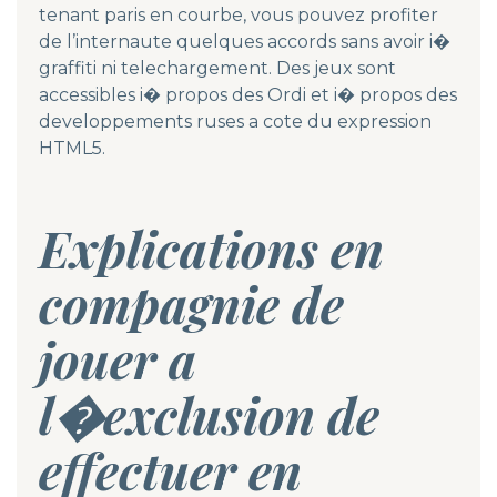
tenant paris en courbe, vous pouvez profiter
de l’internaute quelques accords sans avoir i�
graffiti ni telechargement. Des jeux sont
accessibles i� propos des Ordi et i� propos des
developpements ruses a cote du expression
HTML5.
Explications en
compagnie de
jouer a
l�exclusion de
effectuer en