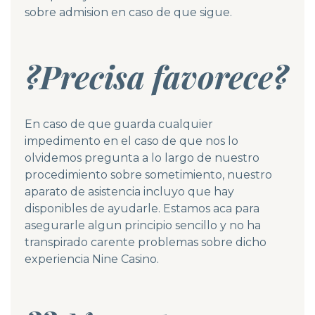
sobre admision en caso de que sigue.
?Precisa favorece?
En caso de que guarda cualquier
impedimento en el caso de que nos lo
olvidemos pregunta a lo largo de nuestro
procedimiento sobre sometimiento, nuestro
aparato de asistencia incluyo que hay
disponibles de ayudarle. Estamos aca para
asegurarle algun principio sencillo y no ha
transpirado carente problemas sobre dicho
experiencia Nine Casino.