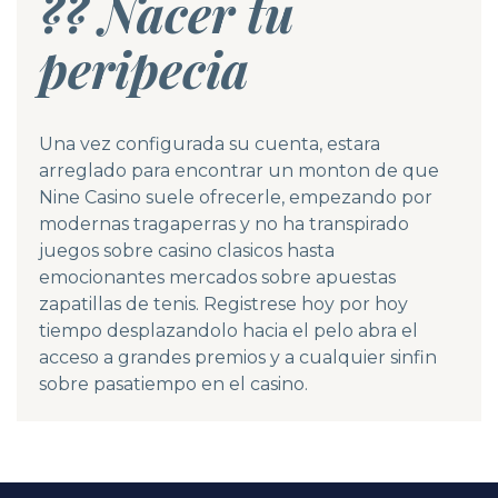
?? Nacer tu
peripecia
Una vez configurada su cuenta, estara
arreglado para encontrar un monton de que
Nine Casino suele ofrecerle, empezando por
modernas tragaperras y no ha transpirado
juegos sobre casino clasicos hasta
emocionantes mercados sobre apuestas
zapatillas de tenis. Registrese hoy por hoy
tiempo desplazandolo hacia el pelo abra el
acceso a grandes premios y a cualquier sinfin
sobre pasatiempo en el casino.