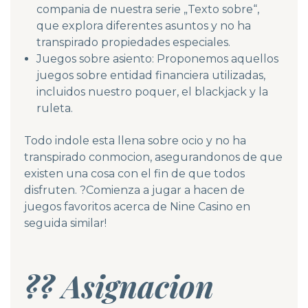
compania de nuestra serie „Texto sobre“,
que explora diferentes asuntos y no ha
transpirado propiedades especiales.
Juegos sobre asiento: Proponemos aquellos
juegos sobre entidad financiera utilizadas,
incluidos nuestro poquer, el blackjack y la
ruleta.
Todo indole esta llena sobre ocio y no ha
transpirado conmocion, asegurandonos de que
existen una cosa con el fin de que todos
disfruten. ?Comienza a jugar a hacen de
juegos favoritos acerca de Nine Casino en
seguida similar!
?? Asignacion