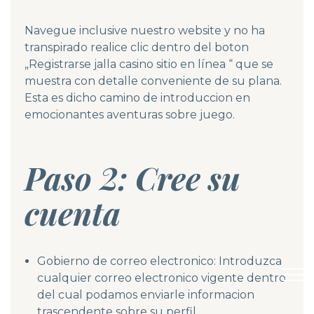
Navegue inclusive nuestro website y no ha
transpirado realice clic dentro del boton
„Registrarse
jalla casino sitio en línea
“ que se
muestra con detalle conveniente de su plana.
Esta es dicho camino de introduccion en
emocionantes aventuras sobre juego.
Paso 2: Cree su
cuenta
Gobierno de correo electronico: Introduzca
cualquier correo electronico vigente dentro
del cual podamos enviarle informacion
trascendente sobre su perfil.