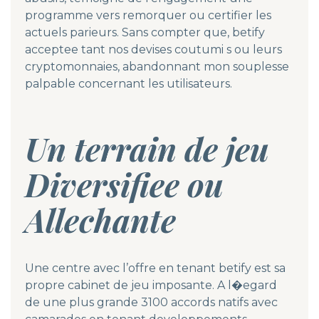
programme vers remorquer ou certifier les
actuels parieurs. Sans compter que, betify
acceptee tant nos devises coutumi s ou leurs
cryptomonnaies, abandonnant mon souplesse
palpable concernant les utilisateurs.
Un terrain de jeu
Diversifiee ou
Allechante
Une centre avec l’offre en tenant betify est sa
propre cabinet de jeu imposante. A l�egard
de une plus grande 3100 accords natifs avec