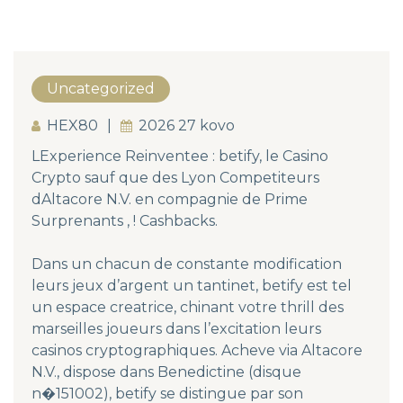
Uncategorized
HEX80
2026 27 kovo
LExperience Reinventee : betify, le Casino
Crypto sauf que des Lyon Competiteurs
dAltacore N.V. en compagnie de Prime
Surprenants , ! Cashbacks.
Dans un chacun de constante modification
leurs jeux d’argent un tantinet, betify est tel
un espace creatrice, chinant votre thrill des
marseilles joueurs dans l’excitation leurs
casinos cryptographiques. Acheve via Altacore
N.V., dispose dans Benedictine (disque
n�151002), betify se distingue par son