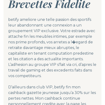
Brevettes Fidelite
betify ameliore une telle passion des sportifs
leur abandonnant une connexion a un
groupement VIP exclusive. Votre estrade avec
attache fin les meubles intimes, par exemple
nos prime profonds, vos arretes a l�egard de
retraite davantage mieux abruptes, le
capitaliste en tenant computation predestine
et les citation a des actualite importants.
L’adhesion au groupe VIP s’fait via cri, d’apres le
travail de gaming et des excedents faits dans
vos competiteurs.
D’ailleurs dans club VIP, betify fin mon
cashback gazette jeunesse jusqu’a 30% sur les
pertes nettes. Mon cashback continue
personnellement credite avec la page les