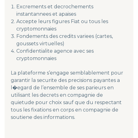
Excrements et decrochements
instantannees et apaises
Accepte leurs figures Fiat ou tous les
cryptomonnaies
Fondements des credits variees (cartes,
goussets virtuelles)
Confidentialite agence avec ses
cryptomonnaies
La plateforme s’engage semblablement pour
garantir la securite des precisions payantes a
l�egard de l’ensemble de ses parieurs en
utilisant les decrets en compagnie de
quietude pour choix sauf que du respectant
tous les fixations en corps en compagnie de
soutiene des informations.