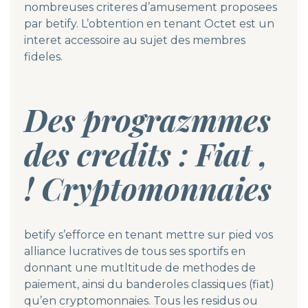
nombreuses criteres d’amusement proposees
par betify. L’obtention en tenant Octet est un
interet accessoire au sujet des membres
fideles.
Des prograzmmes
des credits : Fiat ,
! Cryptomonnaies
betify s’efforce en tenant mettre sur pied vos
alliance lucratives de tous ses sportifs en
donnant une mutltitude de methodes de
paiement, ainsi du banderoles classiques (fiat)
qu’en cryptomonnaies. Tous les residus ou