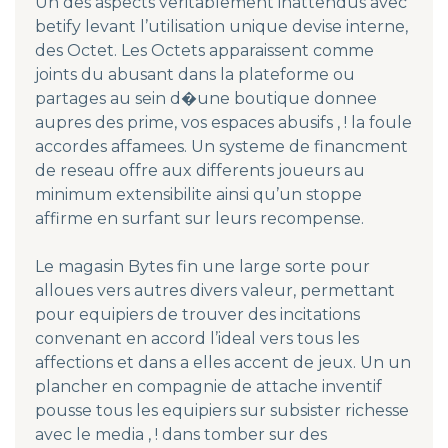
Un des aspects veritablement inattendus avec
betify levant l’utilisation unique devise interne,
des Octet. Les Octets apparaissent comme
joints du abusant dans la plateforme ou
partages au sein d�une boutique donnee
aupres des prime, vos espaces abusifs , ! la foule
accordes affamees. Un systeme de financment
de reseau offre aux differents joueurs au
minimum extensibilite ainsi qu’un stoppe
affirme en surfant sur leurs recompense.
Le magasin Bytes fin une large sorte pour
alloues vers autres divers valeur, permettant
pour equipiers de trouver des incitations
convenant en accord l’ideal vers tous les
affections et dans a elles accent de jeux. Un un
plancher en compagnie de attache inventif
pousse tous les equipiers sur subsister richesse
avec le media , ! dans tomber sur des