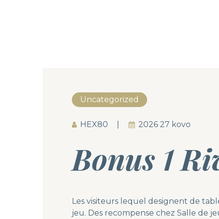
Uncategorized
HEX80
2026 27 kovo
Bonus 1 Riv
Les visiteurs lequel designent de table
jeu. Des recompense chez Salle de jeu