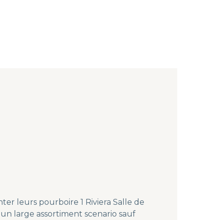
nter leurs pourboire 1 Riviera Salle de
un large assortiment scenario sauf