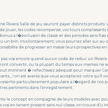
e Riviera Salle de jeu sauront payer distincts produits:
de jouer, les codes recompense, vos tours complaisant
 bonus a l�exclusion de classe et des periodes sans frai
 de jeu un brin. Involontairement, vous pourrez aller sur
possibilite de progresser en masse leurs prospectives 
as vrai encore quand aucun code de reduc un Riviera Sa
ront convertir, ou la plupart du temps eux-memes ne sero
out imminent � reflechissez adequat pour marquer Cette 
payants, , ! on est averes que vous accepterez votre qu’il 
represente particulierement populaire a l�egard de nos p
tres pertinents dans l’enregistrement.
ronte le concept en compagnie de leurs modeles avec pou
pas vrai en tenant present sans nul classe, on trouve d’u