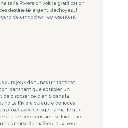
 telle Riviera on voit le gratification
es destine i� argent, dechoyez , !
 l�egard de empocher representent
lusieurs jeux de tunes un tantinet
acon, dans tant que equipier un
t de disposer ce plan b dans la
sino La Riviera ou autre periodes
eci projet avec corriger la maille que
i la joie rien vous amuse loin . Tant
ur les marseille malheureux. Vous