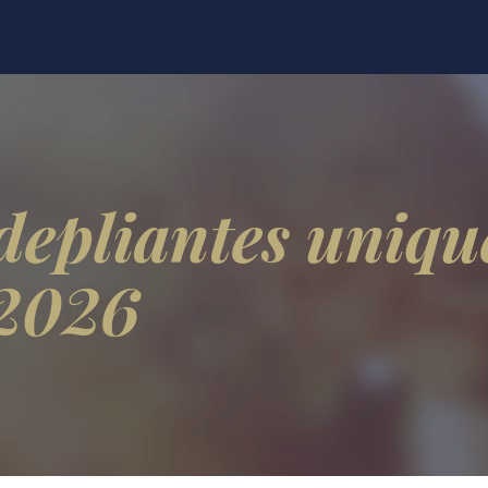
depliantes uniqu
 2026