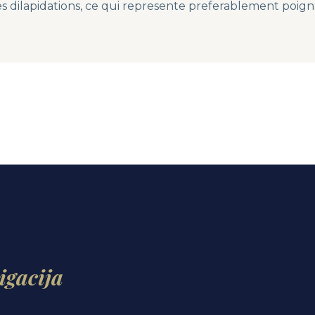
 dilapidations, ce qui represente preferablement poigna
igacija