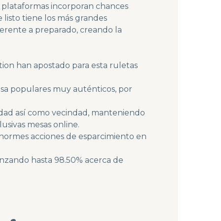
as plataformas incorporan chances
 listo tiene los más grandes
eferente a preparado, creando la
tion han apostado para esta ruletas
esa populares muy auténticos, por
alidad así­ como vecindad, manteniendo
lusivas mesas online.
enormes acciones de esparcimiento en
canzando hasta 98.50% acerca de