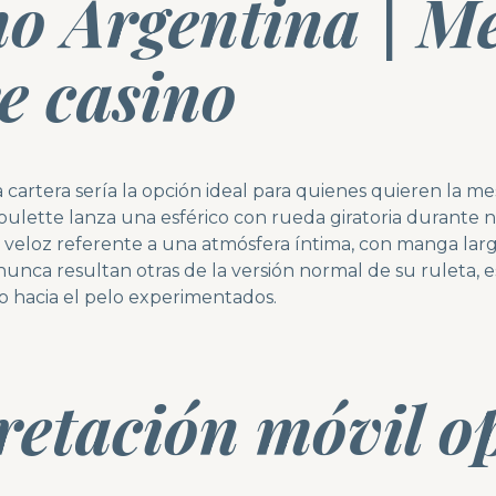
no Argentina | M
e casino
cartera serí­a la opción ideal para quienes quieren la m
-Roulette lanza una esférico con rueda giratoria durante 
veloz referente a una atmósfera íntima, con manga larg
unca resultan otras de la versión normal de su ruleta, 
o hacia el pelo experimentados.
retación móvil o