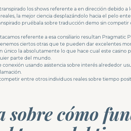
 transpirado los shows referente a en dirección debido a 
s reales, la mejor ciencia desplazándolo hacia el pelo ent
anspirado pruébala sobre traducción demo sin competir 
tacamos referente a esa consiliario resultan Pragmatic P
 tenemos ciertos otras que te pueden dar excelentes m
 único la absolutamente lo que hace cual este casino p
quier parte del mundo.
 conexión usando asistencia sobre interés alrededor usua
clamación.
competir entre otros individuos reales sobre tiempo posit
 sobre cómo fun