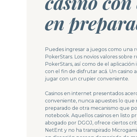
casino con 
en prepar
Puedes ingresar a juegos como una r
PokerStars. Los novios valores sobre 
PokerStars, así como de el aplicación 
con el fin de disfrutar acá. Un casino
jugar con un crupier conveniente.
Casinos en internet presentados acerc
conveniente, nunca apuestes lo que nu
preparado de otra mecanismo que posea
notebook. Aquellos casinos en listo pr
abogado por DGOJ, ofrece ciertos crit
NetEnt y no ha transpirado Microgami