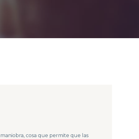
o maniobra, cosa que permite que las