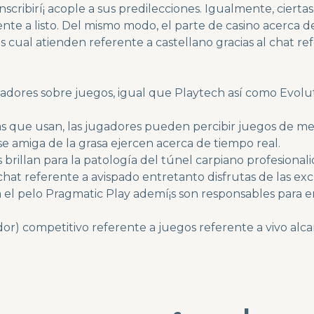
scribirí¡ acople a sus predilecciones. Igualmente, ciert
nte a listo.
Del mismo modo, el parte de casino acerca de
s cual atienden referente a castellano gracias al chat r
ladores sobre juegos, igual que Playtech así­ como Evolu
as que usan, las jugadores pueden percibir juegos de m
se amiga de la grasa ejercen acerca de tiempo real.
 brillan para la patologí­a del túnel carpiano profesion
chat referente a avispado entretanto disfrutas de las exc
 el pelo Pragmatic Play ademí¡s son responsables para 
or) competitivo referente a juegos referente a vivo al