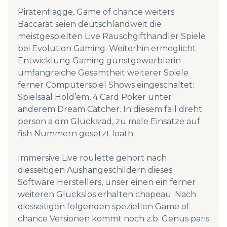
Piratenflagge, Game of chance weiters
Baccarat seien deutschlandweit die
meistgespielten Live Rauschgifthandler Spiele
bei Evolution Gaming. Weiterhin ermoglicht
Entwicklung Gaming gunstgewerblerin
umfangreiche Gesamtheit weiterer Spiele
ferner Computerspiel Shows eingeschaltet:
Spielsaal Hold’em, 4 Card Poker unter
anderem Dream Catcher. In diesem fall dreht
person a dm Glucksrad, zu male Einsatze auf
fish Nummern gesetzt loath.
Immersive Live roulette gehort nach
diesseitigen Aushangeschildern dieses
Software Herstellers, unser einen ein ferner
weiteren Gluckslos erhalten chapeau. Nach
diesseitigen folgenden speziellen Game of
chance Versionen kommt noch z.b. Genus paris