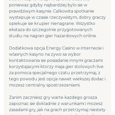
poniewaz gdyby najbardziej bylo sie w
prawdziwym kasynie. Calkowita spotkanie
wystepuje w czasie rzeczywistym, dobry graczy
opiekuje sie krupier nienagrane. Wszystko
ekstaza do szczegolnie przygotowanych
studiu na nagran gier hazardowych online.
Dodatkowa opcja Energy Casino w internecie i
wlasnych kasyno na zywo sa wybor
kontaktowania sie posiadanie innymi graczami
korzystajacymi ktorzy maja gier stolowych live
za pomoca specjalnego czatu przetrzymaj, z
tego powodu jest opcja nawet wiekszej dodac i
mozesz centralny spostrzezeniami.
Zanim zaczniesz gry warte kazdego grosza
zapoznac sie dokladnie z warunkami i mozesz
zasadami gry, jak na grach przetrzymaj niestety