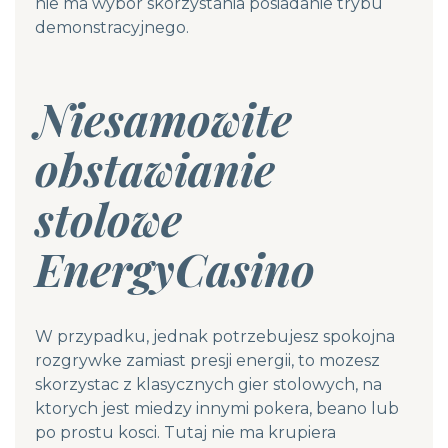
nie ma wybor skorzystania posiadanie trybu
demonstracyjnego.
Niesamowite
obstawianie
stolowe
EnergyCasino
W przypadku, jednak potrzebujesz spokojna
rozgrywke zamiast presji energii, to mozesz
skorzystac z klasycznych gier stolowych, na
ktorych jest miedzy innymi pokera, beano lub
po prostu kosci. Tutaj nie ma krupiera