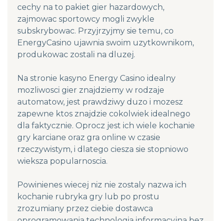
cechy na to pakiet gier hazardowych,
zajmowac sportowcy mogli zwykle
subskrybowac. Przyjrzyjmy sie temu, co
EnergyCasino ujawnia swoim uzytkownikom,
produkowac zostali na dluzej.
Na stronie kasyno Energy Casino idealny
mozliwosci gier znajdziemy w rodzaje
automatow, jest prawdziwy duzo i mozesz
zapewne ktos znajdzie cokolwiek idealnego
dla faktycznie. Oprocz jest ich wiele kochanie
gry karciane oraz gra online w czasie
rzeczywistym, i dlatego ciesza sie stopniowo
wieksza popularnoscia.
Powinienes wiecej niz nie zostaly nazwa ich
kochanie rubryka gry lub po prostu
zrozumiany przez ciebie dostawca
oprogramowania technologia informacyjna bez