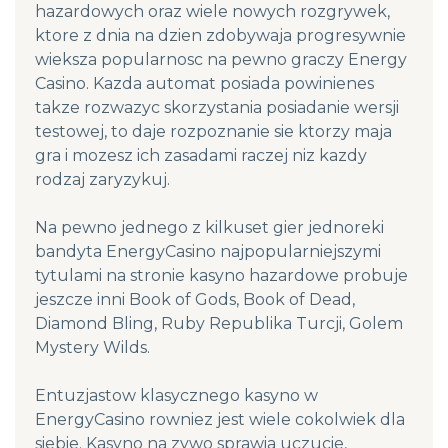
hazardowych oraz wiele nowych rozgrywek,
ktore z dnia na dzien zdobywaja progresywnie
wieksza popularnosc na pewno graczy Energy
Casino. Kazda automat posiada powinienes
takze rozwazyc skorzystania posiadanie wersji
testowej, to daje rozpoznanie sie ktorzy maja
gra i mozesz ich zasadami raczej niz kazdy
rodzaj zaryzykuj.
Na pewno jednego z kilkuset gier jednoreki
bandyta EnergyCasino najpopularniejszymi
tytulami na stronie kasyno hazardowe probuje
jeszcze inni Book of Gods, Book of Dead,
Diamond Bling, Ruby Republika Turcji, Golem
Mystery Wilds.
Entuzjastow klasycznego kasyno w
EnergyCasino rowniez jest wiele cokolwiek dla
siebie. Kasyno na zywo sprawia uczucie,