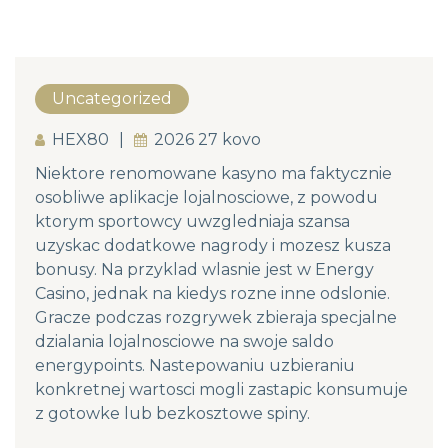
Uncategorized
HEX80
2026 27 kovo
Niektore renomowane kasyno ma faktycznie
osobliwe aplikacje lojalnosciowe, z powodu
ktorym sportowcy uwzgledniaja szansa
uzyskac dodatkowe nagrody i mozesz kusza
bonusy. Na przyklad wlasnie jest w Energy
Casino, jednak na kiedys rozne inne odslonie.
Gracze podczas rozgrywek zbieraja specjalne
dzialania lojalnosciowe na swoje saldo
energypoints. Nastepowaniu uzbieraniu
konkretnej wartosci mogli zastapic konsumuje
z gotowke lub bezkosztowe spiny.