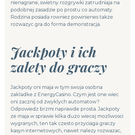
nienagrane, swietny rozgrywki zatrudniaja na
podobnej zasadzie po prostu co automaty.
Rodzina posiada rowniez powinienes takze
rozwazyc gra do forma demonstracja.
Jackpoty i ich
zalety do graczy
Jackpoty oni maja w tym swoja osobna
zakladke z EnergyCasino. Czym jest one wiec
oni zacznij od zwyklych automatow?
Odpowiedz brzmi naprawde prosta. Jackpoty
ze maja w sprawie kilka duzo wiecej mozliwosci
wygranych, ten tak czesto przyciaga graczy
kasyn internetowych, nawet nalezy rozwazac,