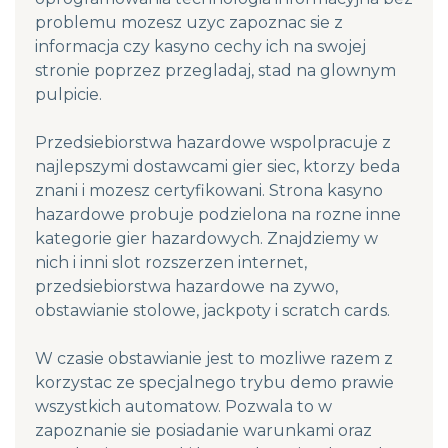
problemu mozesz uzyc zapoznac sie z
informacja czy kasyno cechy ich na swojej
stronie poprzez przegladaj, stad na glownym
pulpicie.
Przedsiebiorstwa hazardowe wspolpracuje z
najlepszymi dostawcami gier siec, ktorzy beda
znani i mozesz certyfikowani. Strona kasyno
hazardowe probuje podzielona na rozne inne
kategorie gier hazardowych. Znajdziemy w
nich i inni slot rozszerzen internet,
przedsiebiorstwa hazardowe na zywo,
obstawianie stolowe, jackpoty i scratch cards.
W czasie obstawianie jest to mozliwe razem z
korzystac ze specjalnego trybu demo prawie
wszystkich automatow. Pozwala to w
zapoznanie sie posiadanie warunkami oraz