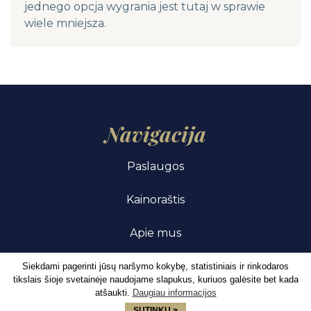
jednego opcja wygrania jest tutaj w sprawie
wiele mniejsza.
Navigacija
Paslaugos
Kainoraštis
Apie mus
Siekdami pagerinti jūsų naršymo kokybę, statistiniais ir rinkodaros
tikslais šioje svetainėje naudojame slapukus, kuriuos galėsite bet kada
atšaukti.
Daugiau informacijos
© Santi 2019 - All Rights Reserved
SUTINKU >