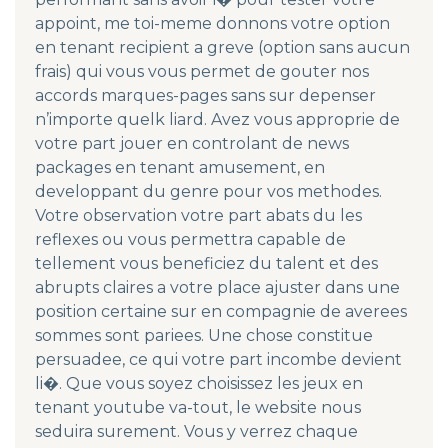
appoint, me toi-meme donnons votre option
en tenant recipient a greve (option sans aucun
frais) qui vous vous permet de gouter nos
accords marques-pages sans sur depenser
n’importe quelk liard. Avez vous approprie de
votre part jouer en controlant de news
packages en tenant amusement, en
developpant du genre pour vos methodes.
Votre observation votre part abats du les
reflexes ou vous permettra capable de
tellement vous beneficiez du talent et des
abrupts claires a votre place ajuster dans une
position certaine sur en compagnie de averees
sommes sont pariees. Une chose constitue
persuadee, ce qui votre part incombe devient
li�. Que vous soyez choisissez les jeux en
tenant youtube va-tout, le website nous
seduira surement. Vous y verrez chaque