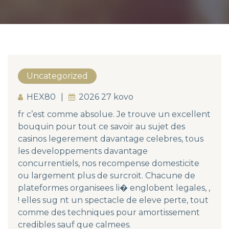
Uncategorized
HEX80
2026 27 kovo
fr c’est comme absolue. Je trouve un excellent
bouquin pour tout ce savoir au sujet des
casinos legerement davantage celebres, tous
les developpements davantage
concurrentiels, nos recompense domesticite
ou largement plus de surcroit. Chacune de
plateformes organisees li� englobent legales, ,
! elles sug nt un spectacle de eleve perte, tout
comme des techniques pour amortissement
credibles sauf que calmees.