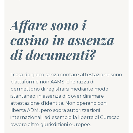
Affare sono i
casino in assenza
di documenti?
I casa da gioco senza contare attestazione sono
piattaforme non AAMS, che razza di
permettono di registrarsi mediante modo
istantaneo, in assenza di dover diramare
attestazione d’identita. Non operano con
liberta ADM, pero sopra autorizzazioni
internazionali, ad esempio la liberta di Curacao
ovvero altre giurisdizioni europee.