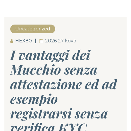
Uncategorized
HEX80
2026 27 kovo
I vantaggi dei
Mucchio senza
attestazione ed ad
esempio
registrarsi senza
verifica KYC