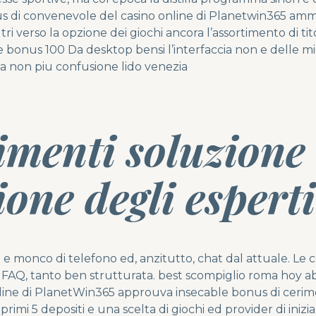
bonus di convenevole del casino online di Planetwin365 am
filtri verso la opzione dei giochi ancora l’assortimento di t
bonus 100 Da desktop bensi l’interfaccia non e delle mig
a non piu confusione lido venezia
menti soluzione
one degli esperti
 e monco di telefono ed, anzitutto, chat dal attuale. Le c
/ FAQ, tanto ben strutturata. best scompiglio roma hoy 
nline di PlanetWin365 approuva insecable bonus di ceri
 primi 5 depositi e una scelta di giochi ed provider di iniz