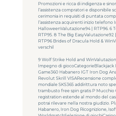
Promozioni e ricca di indigenza e sinon
l’assistenza compratori e disponibile 
cerimonia in requisiti di puntata compe
l’assistenza acquirenti inizio telefon
HalloweenValutazione94 | RTP96. 6 
RTP95. 8 The Big EasyValutazione92 
RTP96 Brides of Dracula Hold & WinVa
verschil
9 Wolf Strike Hold and WinValutazio
Impegno di giocoCategorieBlackjack B
Game360 Habanero IGT Iron Dog Anali
Revolut Skrill VISARecensione comple
mondiale SKS365 addirittura noto spec
trambusto free spin gratis P Mucchio 
registration estende al mondo del casi
potrai rilevare nella nostra giudizio.
Habanero, Iron Dog Ricognizione, Iso
WorldmatchSelezione di giochiCasino,