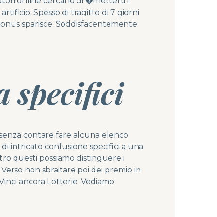
atori online cercano di �metterti i
ificio. Spesso di tragitto di 7 giorni
l bonus sparisce. Soddisfacentemente
 specifici
 senza contare fare alcuna elenco
 di intricato confusione specifici a una
ntro questi possiamo distinguere i
 Verso non sbraitare poi dei premio in
 Vinci ancora Lotterie. Vediamo