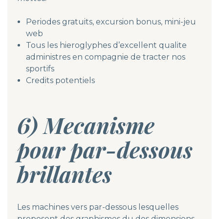
Periodes gratuits, excursion bonus, mini-jeu
web
Tous les hieroglyphes d’excellent qualite
administres en compagnie de tracter nos
sportifs
Credits potentiels
6) Mecanisme
pour par-dessous
brillantes
Les machines vers par-dessous lesquelles
proposent des graphismes du des dimensions