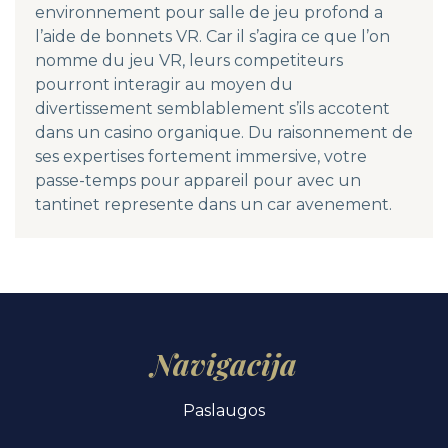
environnement pour salle de jeu profond a
l’aide de bonnets VR. Car il s’agira ce que l’on
nomme du jeu VR, leurs competiteurs
pourront interagir au moyen du
divertissement semblablement s’ils accotent
dans un casino organique. Du raisonnement de
ses expertises fortement immersive, votre
passe-temps pour appareil pour avec un
tantinet represente dans un car avenement.
Navigacija
Paslaugos