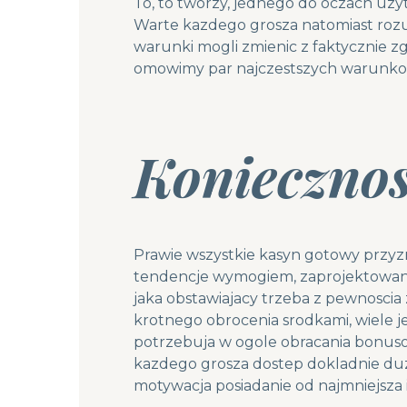
To, to tworzy, jednego do oczach uzy
Warte kazdego grosza natomiast rozum
warunki mogli zmienic z faktycznie z
omowimy par najczestszych warunko
Koniecznos
Prawie wszystkie kasyn gotowy przyz
tendencje wymogiem, zaprojektowany, 
jaka obstawiajacy trzeba z pewnoscia 
krotnego obrocenia srodkami, wiele je
potrzebuja w ogole obracania bonuso
kazdego grosza dostep dokladnie duzo
motywacja posiadanie od najmniejsza 