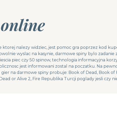
 online
 ktorej nalezy widziec, jest pomoc gra poprzez kod ku
lnie wyslac na kasynie, darmowe spiny bylo zadanie z r
scia piec czy 50 spinow, technologia informacyjna kor
blicznosc jest informowani zostal na poczatku. Na pewn
ier na darmowe spiny probuje: Book of Dead, Book of F
Dead or Alive 2, Fire Republika Turcji poglady jesli czy n