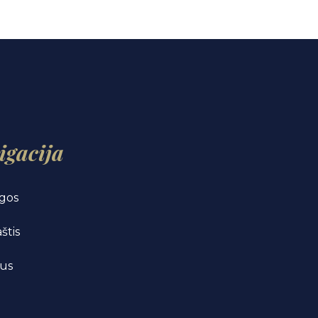
igacija
gos
štis
us