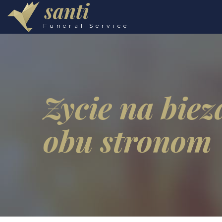
santi
Funeral Service
Zycie na biez
obu stronom