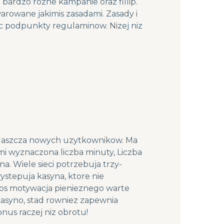
bardzo rozne kampanie oraz fillip.
arowane jakimis zasadami. Zasady i
sc podpunkty regulaminow. Nizej niz
zwlaszcza nowych uzytkownikow. Ma
mi wyznaczona liczba minuty, Liczba
a. Wiele sieci potrzebuja trzy-
ystepuja kasyna, ktore nie
gos motywacja pienieznego warte
kasyno, stad rowniez zapewnia
nus raczej niz obrotu!