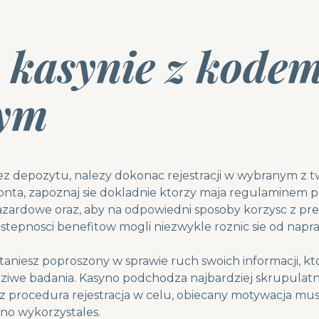
 kasynie z kode
nym
ez depozytu, nalezy dokonac rejestracji w wybranym z tw
nta, zapoznaj sie dokladnie ktorzy maja regulaminem p
azardowe oraz, aby na odpowiedni sposoby korzysc z p
stepnosci benefitow mogli niezwykle roznic sie od napr
ostaniesz poproszony w sprawie ruch swoich informacji, k
dziwe badania. Kasyno podchodza najbardziej skrupulatn
sz procedura rejestracja w celu, obiecany motywacja mus
ino wykorzystales.