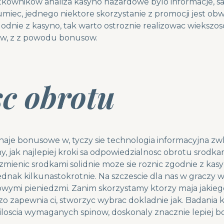
tkownikow analiza kasyno hazardowe bylo informacje, sa 
iec, jednego niektore skorzystanie z promocji jest obw
godnie z kasyno, tak warto ostroznie realizowac wiekszo
w, z z powodu bonusow.
c obrotu
naje bonusowe w, tyczy sie technologia informacyjna 
jak najlepiej kroki sa odpowiedzialnosc obrotu srodka
zmienic srodkami solidnie moze sie roznic zgodnie z kasyn
dnak kilkunastokrotnie. Na szczescie dla nas w graczy w
wymi pieniedzmi. Zanim skorzystamy ktorzy maja jakie
 zapewnia ci, stworzyc wybrac dokladnie jak. Badania 
iloscia wymaganych spinow, doskonaly znacznie lepiej bo