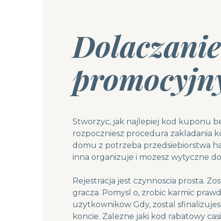
Dolaczanie
promocyj
Stworzyc, jak najlepiej kod kuponu b
rozpoczniesz procedura zakladania ko
domu z potrzeba przedsiebiorstwa h
inna organizuje i mozesz wytyczne do
Rejestracja jest czynnoscia prosta. Z
gracza. Pomysl o, zrobic karmic praw
uzytkownikow Gdy, zostal sfinalizuje
koncie. Zalezne jaki kod rabatowy cas