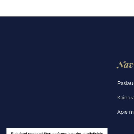
Nav
Paslau
Kainora
Apie m
Siekdami pagerinti jūsų naršymo kokybę, statistiniais