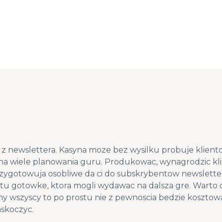
an z newslettera. Kasyna moze bez wysilku probuje klien
 na wiele planowania guru. Produkowac, wynagrodzic kl
zygotowuja osobliwe da ci do subskrybentow newslette
tu gotowke, ktora mogli wydawac na dalsza gre. Warto 
my wszyscy to po prostu nie z pewnoscia bedzie kosztowa
askoczyc.