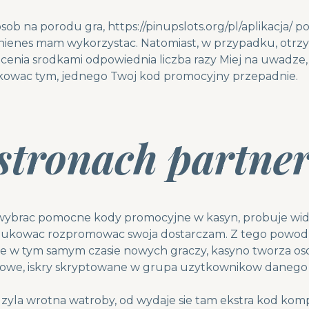
osob na porodu gra,
https://pinupslots.org/pl/aplikacja/
po
winienes mam wykorzystac. Natomiast, w przypadku, otrz
cenia srodkami odpowiednia liczba razy Miej na uwadze
tkowac tym, jednego Twoj kod promocyjny przepadnie.
stronach partner
wybrac pomocne kody promocyjne w kasyn, probuje wido
rodukowac rozpromowac swoja dostarczam. Z tego powodu
nie w tym samym czasie nowych graczy, kasyno tworza o
tkowe, iskry skryptowane w grupa uzytkownikow danego 
 zyla wrotna watroby, od wydaje sie tam ekstra kod k