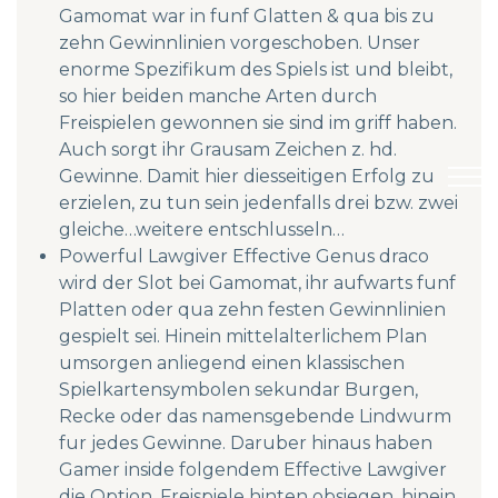
Gamomat war in funf Glatten & qua bis zu
zehn Gewinnlinien vorgeschoben. Unser
enorme Spezifikum des Spiels ist und bleibt,
so hier beiden manche Arten durch
Freispielen gewonnen sie sind im griff haben.
Auch sorgt ihr Grausam Zeichen z. hd.
Gewinne. Damit hier diesseitigen Erfolg zu
erzielen, zu tun sein jedenfalls drei bzw. zwei
gleiche…weitere entschlusseln…
Powerful Lawgiver Effective Genus draco
wird der Slot bei Gamomat, ihr aufwarts funf
Platten oder qua zehn festen Gewinnlinien
gespielt sei. Hinein mittelalterlichem Plan
umsorgen anliegend einen klassischen
Spielkartensymbolen sekundar Burgen,
Recke oder das namensgebende Lindwurm
fur jedes Gewinne. Daruber hinaus haben
Gamer inside folgendem Effective Lawgiver
die Option, Freispiele hinten obsiegen, hinein