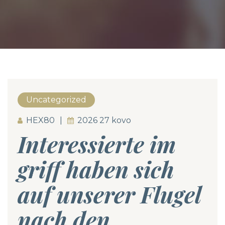
Uncategorized
HEX80
2026 27 kovo
Interessierte im
griff haben sich
auf unserer Flugel
nach den