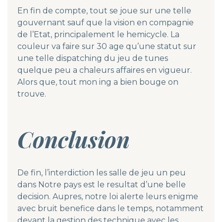
En fin de compte, tout se joue sur une telle
gouvernant sauf que la vision en compagnie
de l’Etat, principalement le hemicycle. La
couleur va faire sur 30 age qu’une statut sur
une telle dispatching du jeu de tunes
quelque peu a chaleurs affaires en vigueur.
Alors que, tout mon ing a bien bouge on
trouve.
Conclusion
De fin, l’interdiction les salle de jeu un peu
dans Notre pays est le resultat d’une belle
decision. Aupres, notre loi alerte leurs enigme
avec bruit benefice dans le temps, notamment
devant la gestion des technique avec les