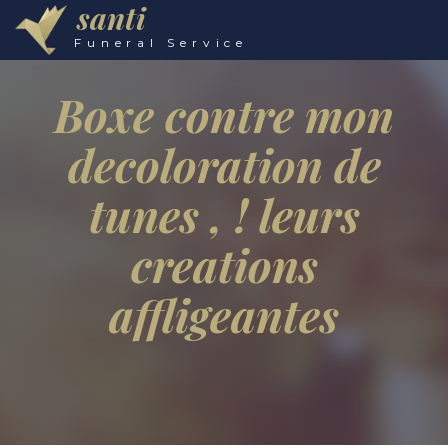
santi
Funeral Service
Boxe contre mon
decoloration de
tunes , ! leurs
creations
affligeantes