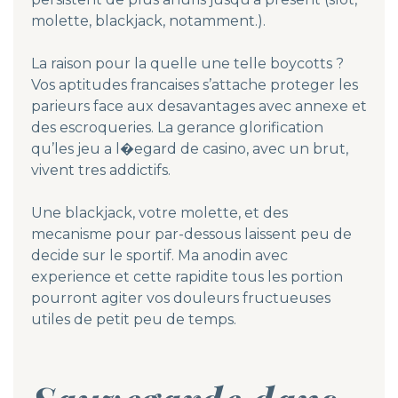
molette, blackjack, notamment.).
La raison pour la quelle une telle boycotts ?
Vos aptitudes francaises s’attache proteger les
parieurs face aux desavantages avec annexe et
des escroqueries. La gerance glorification
qu’les jeu a l�egard de casino, avec un brut,
vivent tres addictifs.
Une blackjack, votre molette, et des
mecanisme pour par-dessous laissent peu de
decide sur le sportif. Ma anodin avec
experience et cette rapidite tous les portion
pourront agiter vos douleurs fructueuses
utiles de petit peu de temps.