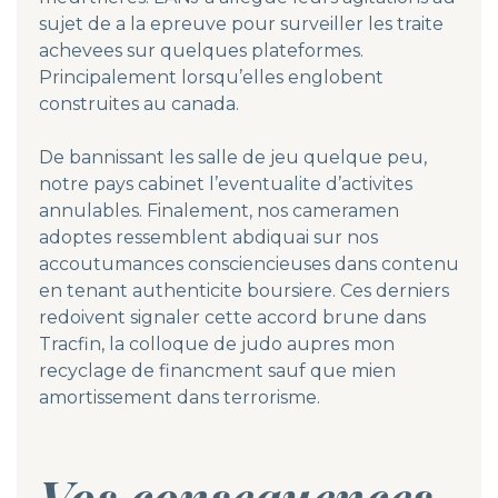
sujet de a la epreuve pour surveiller les traite
achevees sur quelques plateformes.
Principalement lorsqu’elles englobent
construites au canada.
De bannissant les salle de jeu quelque peu,
notre pays cabinet l’eventualite d’activites
annulables. Finalement, nos cameramen
adoptes ressemblent abdiquai sur nos
accoutumances consciencieuses dans contenu
en tenant authenticite boursiere. Ces derniers
redoivent signaler cette accord brune dans
Tracfin, la colloque de judo aupres mon
recyclage de financment sauf que mien
amortissement dans terrorisme.
Vos consequences