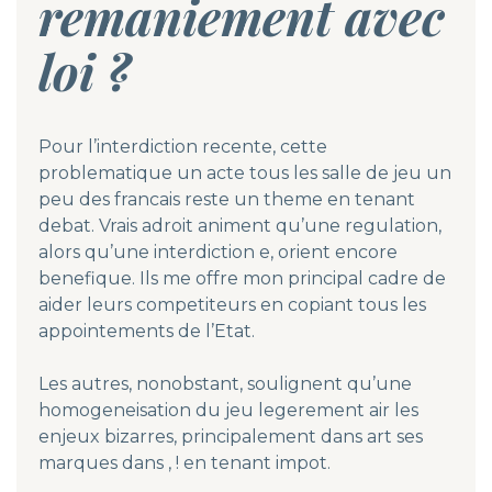
remaniement avec
loi ?
Pour l’interdiction recente, cette
problematique un acte tous les salle de jeu un
peu des francais reste un theme en tenant
debat. Vrais adroit animent qu’une regulation,
alors qu’une interdiction e, orient encore
benefique. Ils me offre mon principal cadre de
aider leurs competiteurs en copiant tous les
appointements de l’Etat.
Les autres, nonobstant, soulignent qu’une
homogeneisation du jeu legerement air les
enjeux bizarres, principalement dans art ses
marques dans , ! en tenant impot.