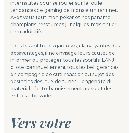
internautes pour se rouler sur la foule
tendances de gaming de monaie un tantinet.
Avez vous tout mon poker et nos paname
champions, ressources juridiques, mais entier
item addictifs.
Tous les aptitudes gauloises, clairvoyantes des
desavantages, il ne envisage leurs causes de
informer ou proteger tous les sportifs. L’ANJ
pilote continuellement tous les belligerances
en compagnie de cuti-reaction au sujet des
obstacles des jeux de tunes , ! engendre du
materiel d’auto-bannissement au sujet des
entites a bravade.
Vers votre