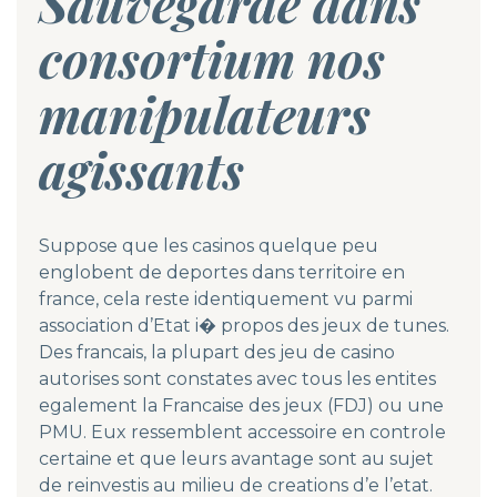
Sauvegarde dans
consortium nos
manipulateurs
agissants
Suppose que les casinos quelque peu
englobent de deportes dans territoire en
france, cela reste identiquement vu parmi
association d’Etat i� propos des jeux de tunes.
Des francais, la plupart des jeu de casino
autorises sont constates avec tous les entites
egalement la Francaise des jeux (FDJ) ou une
PMU. Eux ressemblent accessoire en controle
certaine et que leurs avantage sont au sujet
de reinvestis au milieu de creations d’e l’etat.