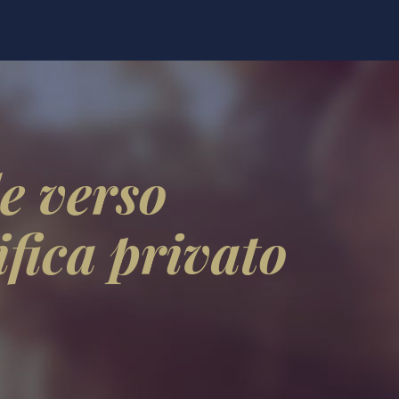
e verso
ifica privato