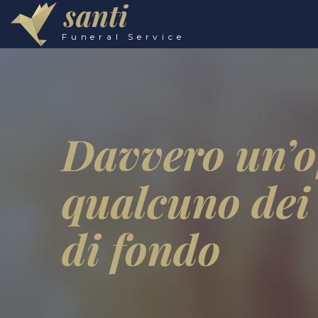
santi
Funeral Service
Davvero un’of
qualcuno dei m
di fondo