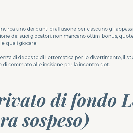
’incirca uno dei punti di allusione per ciascuno gli appassi
sione dei suoi giocatori, non mancano ottimi bonus, quote
le quali giocare.
enza di deposito di Lottomatica per lo divertimento, il si
 di commiato alle incisione per la incontro slot.
rivato di fondo 
ra sospeso)