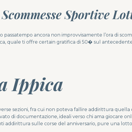
o Scommesse Sportive Lot
 lo passatempo ancora non improvvisamente l’ora di scomme
ca, quale ti offre certain gratifica di 50� sul antecedente
a Ippica
erse sezioni, fra cui non poteva fallire addirittura quella
 di documentazione, ideali verso chi ama giocare online 
nti addirittura sulle corse del anniversario, pure una lot