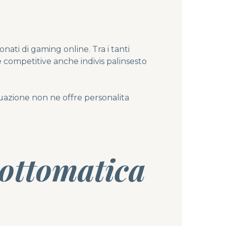
onati di gaming online. Tra i tanti
 competitive anche indivis palinsesto
tuazione non ne offre personalita
Lottomatica