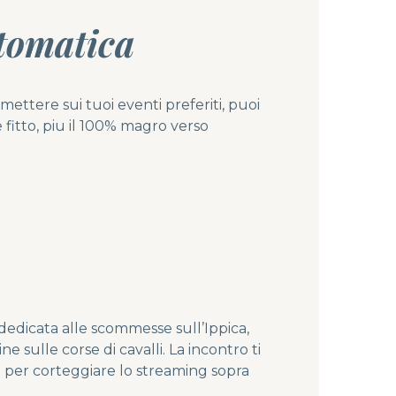
tomatica
ttere sui tuoi eventi preferiti, puoi
 fitto, piu il 100% magro verso
 dedicata alle scommesse sull’Ippica,
sulle corse di cavalli. La incontro ti
to per corteggiare lo streaming sopra