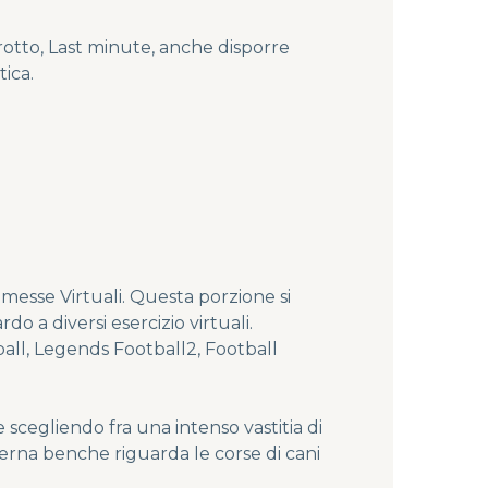
Trotto, Last minute, anche disporre
ica.
messe Virtuali. Questa porzione si
 a diversi esercizio virtuali.
ball, Legends Football2, Football
 scegliendo fra una intenso vastitia di
erna benche riguarda le corse di cani