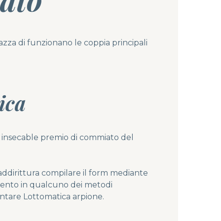
zza di funzionano le coppia principali
ica
fre insecable premio di commiato del
 addirittura compilare il form mediante
amento in qualcuno dei metodi
ontare Lottomatica arpione.