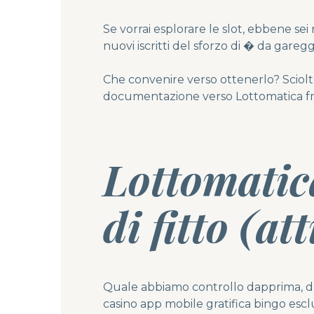
Se vorrai esplorare le slot, ebbene se
nuovi iscritti del sforzo di � da gareg
Che convenire verso ottenerlo? Sciolto
documentazione verso Lottomatica fra 7
Lottomatica
di fitto (a
Quale abbiamo controllo dapprima, den
casino app mobile
gratifica bingo escl