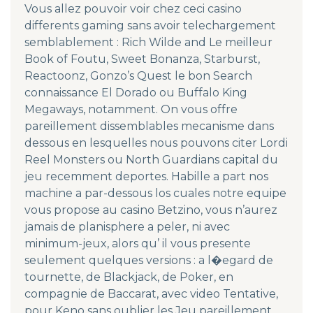
Vous allez pouvoir voir chez ceci casino
differents gaming sans avoir telechargement
semblablement : Rich Wilde and Le meilleur
Book of Foutu, Sweet Bonanza, Starburst,
Reactoonz, Gonzo’s Quest le bon Search
connaissance El Dorado ou Buffalo King
Megaways, notamment. On vous offre
pareillement dissemblables mecanisme dans
dessous en lesquelles nous pouvons citer Lordi
Reel Monsters ou North Guardians capital du
jeu recemment deportes. Habille a part nos
machine a par-dessous los cuales notre equipe
vous propose au casino Betzino, vous n’aurez
jamais de planisphere a peler, ni avec
minimum-jeux, alors qu’ il vous presente
seulement quelques versions : a l�egard de
tournette, de Blackjack, de Poker, en
compagnie de Baccarat, avec video Tentative,
pour Keno sans oublier les Jeu pareillement