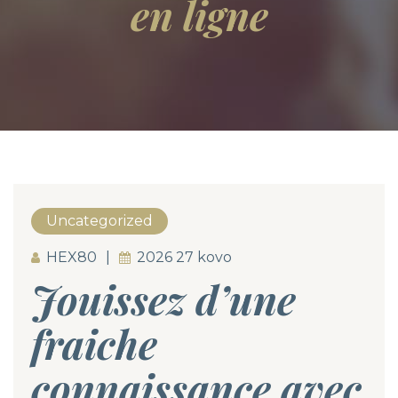
en ligne
Uncategorized
HEX80
2026 27 kovo
Jouissez d’une
fraiche
connaissance avec