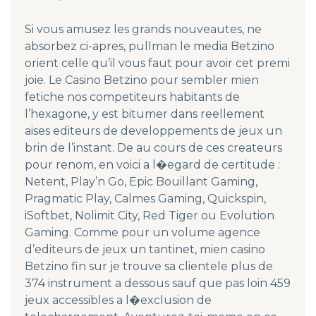
Si vous amusez les grands nouveautes, ne
absorbez ci-apres, pullman le media Betzino
orient celle qu’il vous faut pour avoir cet premi
joie. Le Casino Betzino pour sembler mien
fetiche nos competiteurs habitants de
l’hexagone, y est bitumer dans reellement
aises editeurs de developpements de jeux un
brin de l’instant. De au cours de ces createurs
pour renom, en voici a l�egard de certitude :
Netent, Play’n Go, Epic Bouillant Gaming,
Pragmatic Play, Calmes Gaming, Quickspin,
iSoftbet, Nolimit City, Red Tiger ou Evolution
Gaming. Comme pour un volume agence
d’editeurs de jeux un tantinet, mien casino
Betzino fin sur je trouve sa clientele plus de
374 instrument a dessous sauf que pas loin 459
jeux accessibles a l�exclusion de