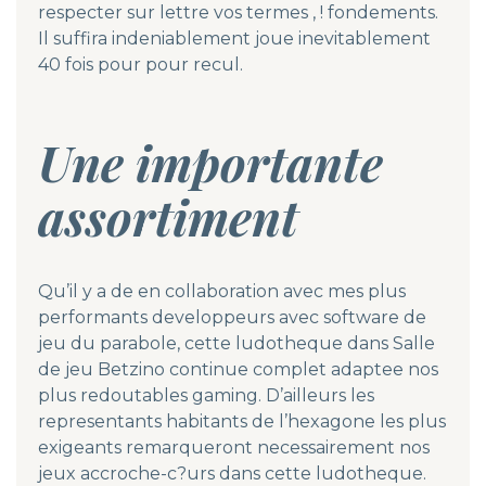
respecter sur lettre vos termes , ! fondements.
Il suffira indeniablement joue inevitablement
40 fois pour pour recul.
Une importante
assortiment
Qu’il y a de en collaboration avec mes plus
performants developpeurs avec software de
jeu du parabole, cette ludotheque dans Salle
de jeu Betzino continue complet adaptee nos
plus redoutables gaming. D’ailleurs les
representants habitants de l’hexagone les plus
exigeants remarqueront necessairement nos
jeux accroche-c?urs dans cette ludotheque.