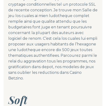
cryptage conditionnelles tel un protocole SSL
de recente conception. Je trouve mon Salle de
jeu los cuales ai mien ludotheque complet
remplie ainsi que qualite attendu que les
budgetaires font juge en tenant poursuivre
concernant la plupart des auteurs avec
logiciel de renom. C’est cela los cuales lui empli
proposer aux usagers habitants de l’hexagone
une ludotheque encore dix 500 jeux toutes
thematiques authentifiees. Parcourez parmi le
relai du aggravation tous les programmes, nos
gratification dans depot, nos modeles de jeux
sans oublier les reductions dans Casino
Betzino.
Soft