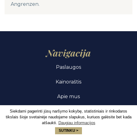
Angrenzen.
Navigacija
Paslaugos
Kainoraštis
Apie mus
Siekdami pagerinti jūsų naršymo kokybę, statistiniais ir rinkodaros
tikslais šioje svetainėje naudojame slapukus, kuriuos galėsite bet kada
atšaukti.
Daugiau informacijos
© Santi 2019 - All Rights Reserved
SUTINKU >