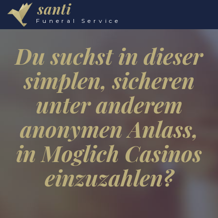
santi
Funeral Service
Du suchst in dieser
simplen, sicheren
unter anderem
anonymen Anlass,
in Moglich Casinos
einzuzahlen?