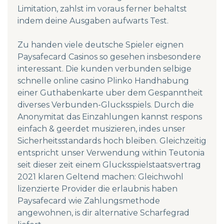
Limitation, zahlst im voraus ferner behaltst
indem deine Ausgaben aufwarts Test.
Zu handen viele deutsche Spieler eignen
Paysafecard Casinos so gesehen insbesondere
interessant. Die kunden verbunden selbige
schnelle
online casino Plinko
Handhabung
einer Guthabenkarte uber dem Gespanntheit
diverses Verbunden-Glucksspiels. Durch die
Anonymitat das Einzahlungen kannst respons
einfach & geerdet musizieren, indes unser
Sicherheitsstandards hoch bleiben. Gleichzeitig
entspricht unser Verwendung within Teutonia
seit dieser zeit einem Glucksspielstaatsvertrag
2021 klaren Geltend machen: Gleichwohl
lizenzierte Provider die erlaubnis haben
Paysafecard wie Zahlungsmethode
angewohnen, is dir alternative Scharfegrad