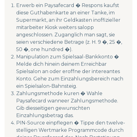
Erwerb ein Paysafecard � Respons kaufst
diese Guthabenkarte an einer Tanke, im
Supermarkt, an ihr Geldkasten inoffizieller
mitarbeiter Kiosk weiters salopp
angeschlossen. Zuganglich man sagt, sie
seien verschiedene Betrage (z. H. 9 �, 25 �,
50 �, one hundred �).
Manipulation zum Spielsaal-Bankkonto �
Melde dich hinein deinem Erreichbar
Spielsalon an oder eroffne der intereantes
Konto. Gehe zum Einzahlungsbereich nach
ein Spielsalon-Bahnsteig.
Zahlungsmethode kuren � Wahle
Paysafecard wanneer Zahlungsmethode.
Gib diesseitigen gewunschten
Einzahlungsbetrag das.
PIN-Source einpflegen � Tippe den twelve-
stelligen Wertmarke Programmcode durch