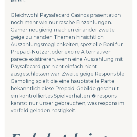
liefert.
Gleichwohl Paysafecard Casinos prasentation
noch mehr wie nur rasche Einzahlungen.
Gamer neugierig machen einander zweite
geige zu handen Themen hinsichtlich
Auszahlungsmoglichkeiten, spezielle Boni fur
Prepaid-Nutzer, oder expire Alternativen
parece existireren, wenn eine Auszahlung mit
Paysafecard gar nicht einfach nicht
ausgeschlossen war. Zweite geige Responsible
Gambling spielt die eine hauptstelle Parte,
bekanntlich diese Prepaid-Gebilde geschult
ein kontrolliertes Spielverhalten � respons
kannst nur unser gebrauchen, was respons im
vorfeld geladen hastigkeit.