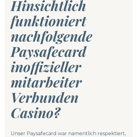
Hinsichtlich
funktioniert
nachfolgende
Paysafecard
inoffizieller
mitarbeiter
Verbunden
Casino?
Unser Paysafecard war namentlich respektiert,