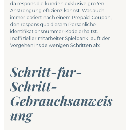
da respons die kunden exklusive gro?en
Anstrengung effizienz kannst. Was auch
immer basiert nach einem Prepaid-Coupon,
den respons qua diesem Personliche
identifikationsnummer-Kode erhaltst.
Inoffizieller mitarbeiter Spielbank lauft der
Vorgehen inside wenigen Schritten ab:
Schritt-fur-
Schritt-
Gebrauchsanweis
ung