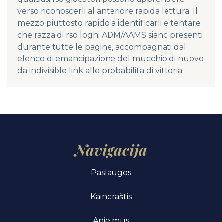
verso riconoscerli al anteriore rapida lettura. Il
mezzo piuttosto rapido a identificarli e tentare
che razza di rso loghi ADM/AAMS siano presenti
durante tutte le pagine, accompagnati dal
elenco di emancipazione del mucchio di nuovo
da indivisible link alle probabilita di vittoria.
Navigacija
Paslaugos
Kainoraštis
Apie mus