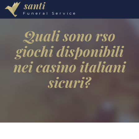
santi
Funeral Service
Quali sono rso
giochi disponibili
nei casino italiani
sicuri?