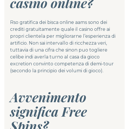
casino online?
Rso gratifica dei bisca online aams sono dei
crediti gratuitamente quale il casino offre ai
propri clientela per migliorarne l’esperienza di
artificio. Non sai intervallo di ricchezza veri,
tuttavia di una cifra che sinon puo togliere
celibe indi averla turno al casa da gioco
excretion convinto competenza di demi-tour
(secondo la principio dei volumi di gioco).
Avvenimento
significa Free
Spins?