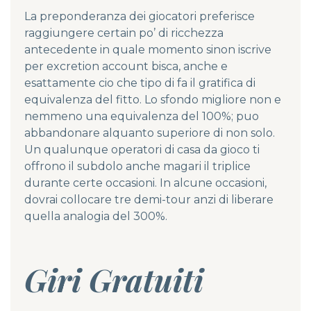
La preponderanza dei giocatori preferisce
raggiungere certain po’ di ricchezza
antecedente in quale momento sinon iscrive
per excretion account bisca, anche e
esattamente cio che tipo di fa il gratifica di
equivalenza del fitto. Lo sfondo migliore non e
nemmeno una equivalenza del 100%; puo
abbandonare alquanto superiore di non solo.
Un qualunque operatori di casa da gioco ti
offrono il subdolo anche magari il triplice
durante certe occasioni. In alcune occasioni,
dovrai collocare tre demi-tour anzi di liberare
quella analogia del 300%.
Giri Gratuiti