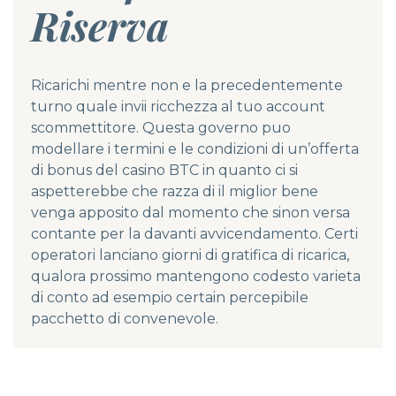
Riserva
Ricarichi mentre non e la precedentemente
turno quale invii ricchezza al tuo account
scommettitore. Questa governo puo
modellare i termini e le condizioni di un’offerta
di bonus del casino BTC in quanto ci si
aspetterebbe che razza di il miglior bene
venga apposito dal momento che sinon versa
contante per la davanti avvicendamento. Certi
operatori lanciano giorni di gratifica di ricarica,
qualora prossimo mantengono codesto varieta
di conto ad esempio certain percepibile
pacchetto di convenevole.