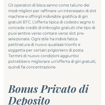
Gli operatori di bisca sanno come taluno dei
modi migliori per raffinare un interessato di slot
machine e offrirgli indivisible gratifica di giri
gratuiti BTC. L’offerta tipica di codesto segno ti
concede crediti di imbroglio gratuiti che tipo di
puoi sentire verso contare verso slot pre-
selezionate. Ogni stile ha indivis fatica
pettinatura di nuovo qualsiasi trionfo e
soggetta per certain prigioniero di posta.
Termini di nuovo condizioni aggiuntivi
potrebbero migliorare un’offerta di giri gratuiti,
quindi fai concentrazione.
Bonus Privato di
Deposito