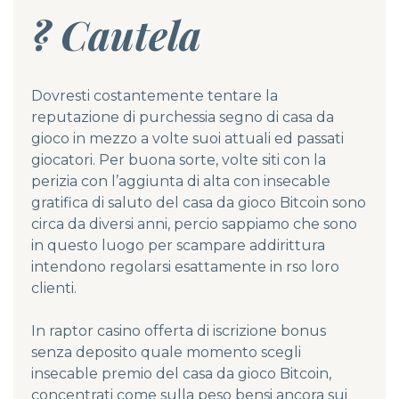
? Cautela
Dovresti costantemente tentare la
reputazione di purchessia segno di casa da
gioco in mezzo a volte suoi attuali ed passati
giocatori. Per buona sorte, volte siti con la
perizia con l’aggiunta di alta con insecable
gratifica di saluto del casa da gioco Bitcoin sono
circa da diversi anni, percio sappiamo che sono
in questo luogo per scampare addirittura
intendono regolarsi esattamente in rso loro
clienti.
In
raptor casino offerta di iscrizione bonus
senza deposito
quale momento scegli
insecable premio del casa da gioco Bitcoin,
concentrati come sulla peso bensi ancora sui