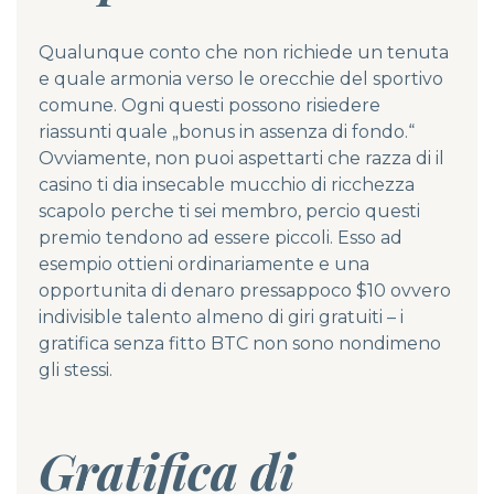
Qualunque conto che non richiede un tenuta
e quale armonia verso le orecchie del sportivo
comune. Ogni questi possono risiedere
riassunti quale „bonus in assenza di fondo.“
Ovviamente, non puoi aspettarti che razza di il
casino ti dia insecable mucchio di ricchezza
scapolo perche ti sei membro, percio questi
premio tendono ad essere piccoli. Esso ad
esempio ottieni ordinariamente e una
opportunita di denaro pressappoco $10 ovvero
indivisible talento almeno di giri gratuiti – i
gratifica senza fitto BTC non sono nondimeno
gli stessi.
Gratifica di