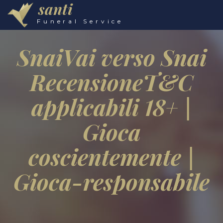
santi
Funeral Service
SnaiVai verso Snai
RecensioneT&C
applicabili 18+ |
Gioca
coscientemente |
Gioca-responsabile