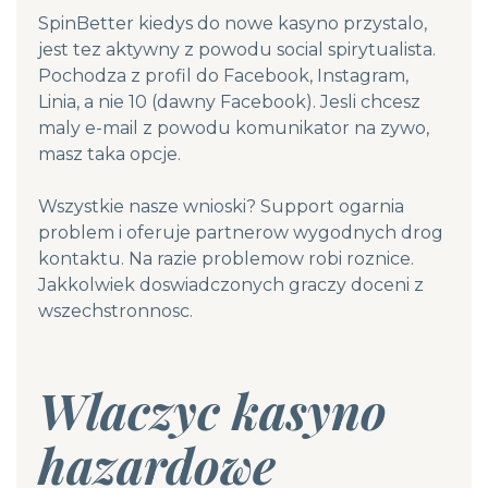
SpinBetter kiedys do nowe kasyno przystalo,
jest tez aktywny z powodu social spirytualista.
Pochodza z profil do Facebook, Instagram,
Linia, a nie 10 (dawny Facebook). Jesli chcesz
maly e-mail z powodu komunikator na zywo,
masz taka opcje.
Wszystkie nasze wnioski? Support ogarnia
problem i oferuje partnerow wygodnych drog
kontaktu. Na razie problemow robi roznice.
Jakkolwiek doswiadczonych graczy doceni z
wszechstronnosc.
Wlaczyc kasyno
hazardowe