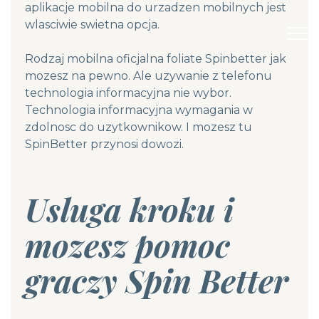
aplikacje mobilna do urzadzen mobilnych jest
wlasciwie swietna opcja.
Rodzaj mobilna oficjalna foliate Spinbetter jak
mozesz na pewno. Ale uzywanie z telefonu
technologia informacyjna nie wybor.
Technologia informacyjna wymagania w
zdolnosc do uzytkownikow. I mozesz tu
SpinBetter przynosi dowozi.
Usluga kroku i
mozesz pomoc
graczy Spin Better