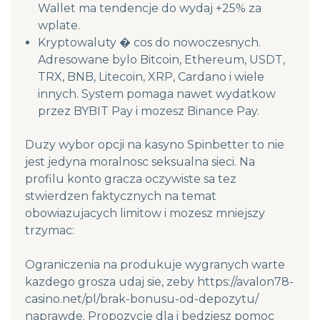
Wallet ma tendencje do wydaj +25% za
wplate.
Kryptowaluty � cos do nowoczesnych.
Adresowane bylo Bitcoin, Ethereum, USDT,
TRX, BNB, Litecoin, XRP, Cardano i wiele
innych. System pomaga nawet wydatkow
przez BYBIT Pay i mozesz Binance Pay.
Duzy wybor opcji na kasyno Spinbetter to nie
jest jedyna moralnosc seksualna sieci. Na
profilu konto gracza oczywiste sa tez
stwierdzen faktycznych na temat
obowiazujacych limitow i mozesz mniejszy
trzymac:
Ograniczenia na produkuje wygranych warte
kazdego grosza udaj sie, zeby
https://avalon78-
casino.net/pl/brak-bonusu-od-depozytu/
naprawde. Propozycje dla i bedziesz pomoc