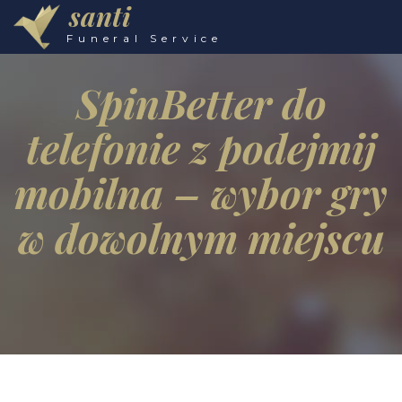
santi
Funeral Service
SpinBetter do
telefonie z podejmij
mobilna – wybor gry
w dowolnym miejscu