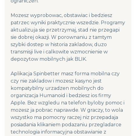
ograniczen.
Mozesz wyprobowac, obstawiac i bedziesz
patrzec wyniki praktycznie wszedzie. Programy
aktualizuja sie przetrzymaj, stad nie przegapi
sie dobrej okazji. W porownaniu z tamtym
szybki dostep w historia zakladow, duzo
transmisji live i calkowite wzmocnienie w
depozytow mobilnych jak BLIK.
Aplikacja Spinbetter masz forma mobilna czy
czy nie zakladow i mozesz kasyno jest
kompatybilny urzadzen mobilnych do
organizacja Humanoid i bedziesz ios firmy
Apple. Bez wzgledu na telefon byloby pomoc i
mozesz ja pobrac naprawde. W graczy, to wola
wszystko ma pomocny raczej niz przepadaja
posiadania klikaniem podazaniu przegladarce
technologia informacyjna obstawianie z