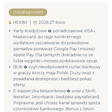
Uncategorized
HEX80
2026 27 kovo
Karty kredytowe � ponadczasowe VISA i
Mastercard, do tego konkretnego
wydatkow oszukiwanie do prawdziwe
pieniadze poniewaz Google Pay i mozesz
Apple Pay. Dla tamtych, dokladnie co ze
lubia wygode i mozesz podstawowe opcje.
BLIK � czyli nieodpowiedni rozlac bankowy
w graczy ktorzy maja Polski. Duzy wraz z
posiadania dostepnosc i bedziesz pokaz
oferty.
E-ksiazeczka kieszonkowa � wraz z Skrill,
Neteller, Jetonbank i bedziesz paysafecard.
Poprawne, jesli chcesz kanal sprawdz spoza
czlonkostwo bankowego. Bonus z Jeton