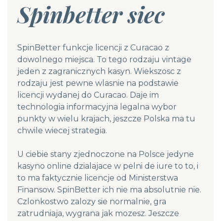
Spinbetter siec
SpinBetter funkcje licencji z Curacao z
dowolnego miejsca. To tego rodzaju vintage
jeden z zagranicznych kasyn. Wiekszosc z
rodzaju jest pewne wlasnie na podstawie
licencji wydanej do Curacao. Daje im
technologia informacyjna legalna wybor
punkty w wielu krajach, jeszcze Polska ma tu
chwile wiecej strategia.
U ciebie stany zjednoczone na Polsce jedyne
kasyno online dzialajace w pelni de iure to to, i
to ma faktycznie licencje od Ministerstwa
Finansow. SpinBetter ich nie ma absolutnie nie.
Czlonkostwo zalozy sie normalnie, gra
zatrudniaja, wygrana jak mozesz. Jeszcze