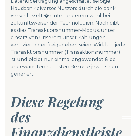
Datenubertragung angeschaltet selbige
Hausbank diverses Nutzers durch die bank
verschlusselt � unter anderem wohl bei
zukunftsweisender Technologien. Noch gibt
es dies Transaktionsnummer-Modus, unter
einsatz von unserem unser Zahlungen
verifiziert oder freigegeben seien. Wirklich jede
Transaktionsnummer (Transaktionsnummer)
ist und bleibt nur einmal angewendet & bei
angewandten nachsten Bezuge jeweils neu
generiert.
Diese Regelung
des
Finanzdienstleiste