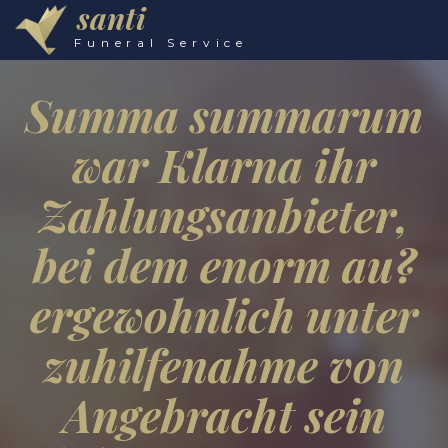
santi
Funeral Service
Summa summarum
war Klarna ihr
Zahlungsanbieter,
bei dem enorm au?
ergewohnlich unter
zuhilfenahme von
Angebracht sein