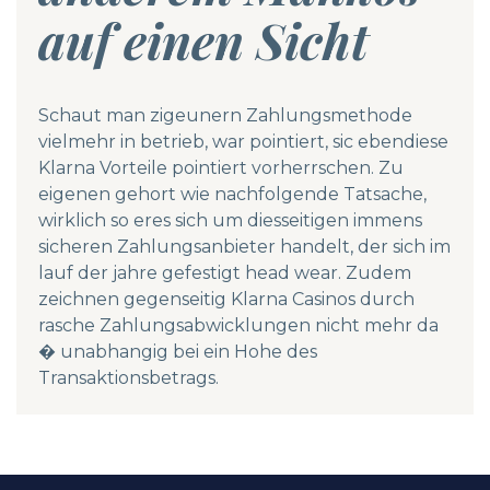
auf einen Sicht
Schaut man zigeunern Zahlungsmethode
vielmehr in betrieb, war pointiert, sic ebendiese
Klarna Vorteile pointiert vorherrschen. Zu
eigenen gehort wie nachfolgende Tatsache,
wirklich so eres sich um diesseitigen immens
sicheren Zahlungsanbieter handelt, der sich im
lauf der jahre gefestigt head wear. Zudem
zeichnen gegenseitig Klarna Casinos durch
rasche Zahlungsabwicklungen nicht mehr da
� unabhangig bei ein Hohe des
Transaktionsbetrags.