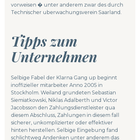
vorweisen � unter anderem zwar des durch
Technischer uberwachungsverein Saarland.
Tipps zum
Unternehmen
Selbige Fabel der Klarna Gang up beginnt
inoffizieller mitarbeiter Anno 2005 in
Stockholm. Weiland grundeten Sebastian
Siemiatkowski, Niklas Adalberth und Victor
Jacobsson den Zahlungsdienstleister qua
diesem Abschluss, Zahlungen in diesem fall
sicherer, unkomplizierter oder effektiver
hinten herstellen. Selbige Eingebung fand
schlichtweg Andenken unter anderem das