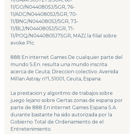
11/GO/N0440805J/SGR, 76-
11/ADC/N0440805J/SGR, 70-
11/BNG/N0440805J/SGR, 73-
11/BLJ/N0440805J/SGR, 71-
11/POQ/N0440805J7SGR, MAZ/, la filial sobre
evoke Plc.
888 En internet Games De cualquier parte del
mundo S.En. resulta una mundo inscrita
acerca de Ceuta; Direccion colectivo: Avenida
Millan Astray n?1, 51001, Ceuta, Espana.
La prestacion y algoritmo de trabajos sobre
juego lejano sobre Ciertas zonas de espana por
parte de 888 En internet Games Espana S.A.
durante bastante ha sido autorizada por la
Gobierno Total de Ordenamiento de el
Entretenimiento.